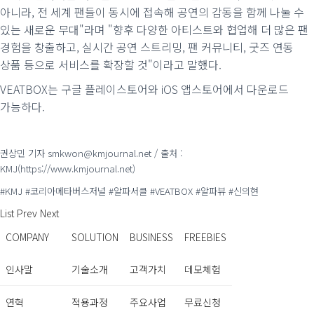
아니라, 전 세계 팬들이 동시에 접속해 공연의 감동을 함께 나눌 수
있는 새로운 무대"라며 "향후 다양한 아티스트와 협업해 더 많은 팬
경험을 창출하고, 실시간 공연 스트리밍, 팬 커뮤니티, 굿즈 연동
상품 등으로 서비스를 확장할 것"이라고 말했다.
VEATBOX는 구글 플레이스토어와 iOS 앱스토어에서 다운로드
가능하다.
권상민 기자 smkwon@kmjournal.net / 출처 :
KMJ(https://www.kmjournal.net)
#KMJ #코리아메타버스저널 #알파서클 #VEATBOX #알파뷰 #신의현
List
Prev
Next
COMPANY
SOLUTION
BUSINESS
FREEBIES
인사말
기술소개
고객가치
데모체험
연혁
적용과정
주요사업
무료신청